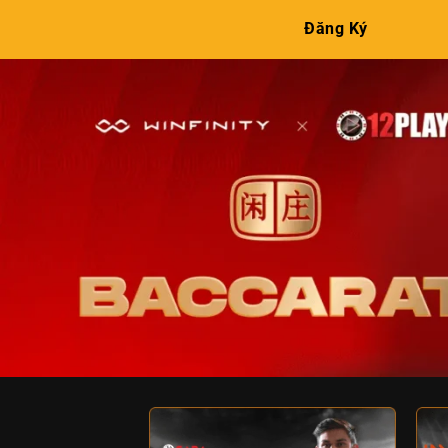
Đăng Ký